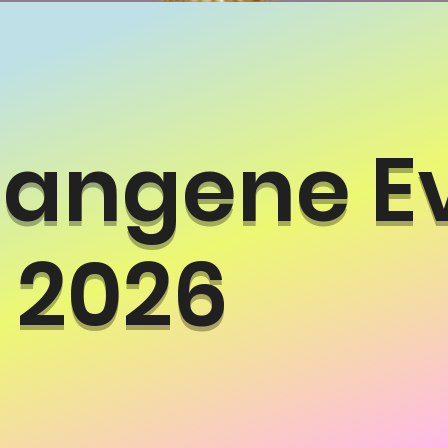
ngene Ev
26