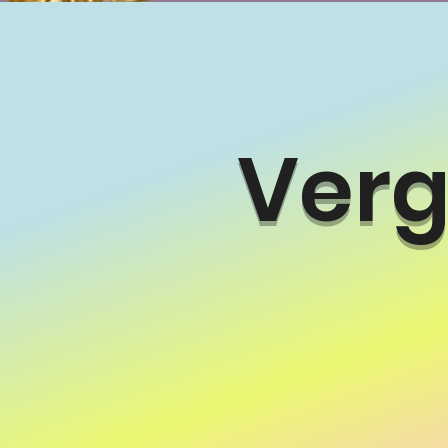
Verga
20