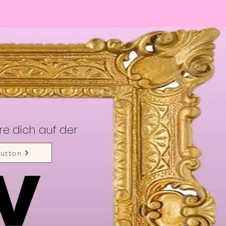
re dich auf der
utton